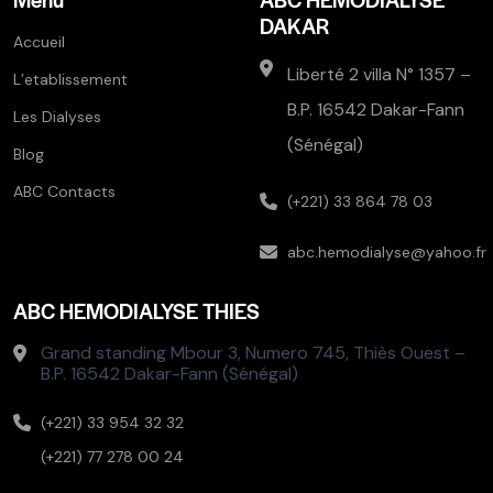
DAKAR
Accueil
Liberté 2 villa N° 1357 –
L’etablissement
B.P. 16542 Dakar-Fann
Les Dialyses
(Sénégal)
Blog
ABC Contacts
(+221) 33 864 78 03
abc.hemodialyse@yahoo.fr
ABC HEMODIALYSE THIES
Grand standing Mbour 3, Numero 745, Thiès Ouest –
B.P. 16542 Dakar-Fann (Sénégal)
(+221) 33 954 32 32
(+221) 77 278 00 24